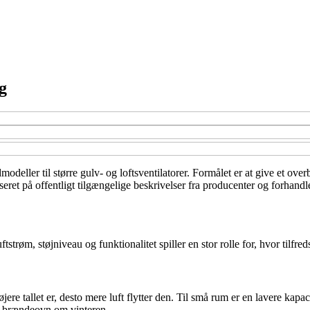
g
odeller til større gulv- og loftsventilatorer. Formålet er at give et over
ret på offentligt tilgængelige beskrivelser fra producenter og forhandle
strøm, støjniveau og funktionalitet spiller en stor rolle for, hvor tilfre
øjere tallet er, desto mere luft flytter den. Til små rum er en lavere kap
er brændeovn om vinteren.