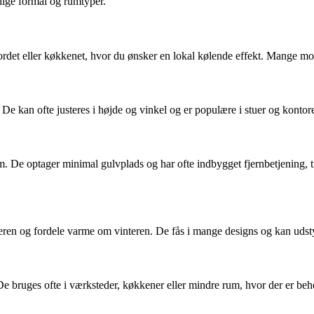
llige formål og rumtyper.
tbordet eller køkkenet, hvor du ønsker en lokal kølende effekt. Mange mod
um. De kan ofte justeres i højde og vinkel og er populære i stuer og kont
em. De optager minimal gulvplads og har ofte indbygget fjernbetjening, 
ren og fordele varme om vinteren. De fås i mange designs og kan udstyr
bruges ofte i værksteder, køkkener eller mindre rum, hvor der er behov