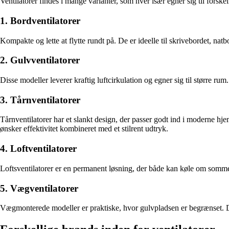
Ventilatorer findes i mange varianter, som hver især egner sig til forske
1. Bordventilatorer
Kompakte og lette at flytte rundt på. De er ideelle til skrivebordet, na
2. Gulvventilatorer
Disse modeller leverer kraftig luftcirkulation og egner sig til større r
3. Tårnventilatorer
Tårnventilatorer har et slankt design, der passer godt ind i moderne hj
ønsker effektivitet kombineret med et stilrent udtryk.
4. Loftventilatorer
Loftsventilatorer er en permanent løsning, der både kan køle om somme
5. Vægventilatorer
Vægmonterede modeller er praktiske, hvor gulvpladsen er begrænset. De 