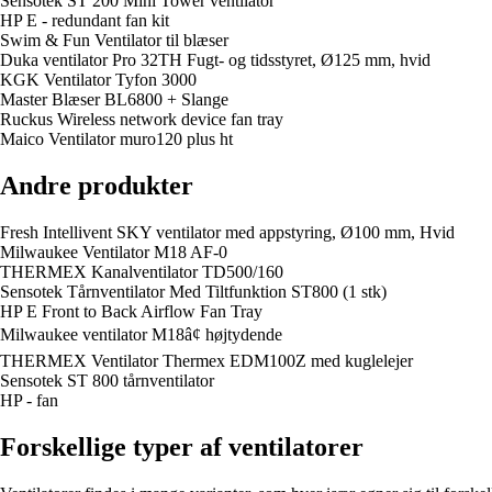
Sensotek ST 200 Mini Tower ventilator
HP E - redundant fan kit
Swim & Fun Ventilator til blæser
Duka ventilator Pro 32TH Fugt- og tidsstyret, Ø125 mm, hvid
KGK Ventilator Tyfon 3000
Master Blæser BL6800 + Slange
Ruckus Wireless network device fan tray
Maico Ventilator muro120 plus ht
Andre produkter
Fresh Intellivent SKY ventilator med appstyring, Ø100 mm, Hvid
Milwaukee Ventilator M18 AF-0
THERMEX Kanalventilator TD500/160
Sensotek Tårnventilator Med Tiltfunktion ST800 (1 stk)
HP E Front to Back Airflow Fan Tray
Milwaukee ventilator M18â¢ højtydende
THERMEX Ventilator Thermex EDM100Z med kuglelejer
Sensotek ST 800 tårnventilator
HP - fan
Forskellige typer af ventilatorer