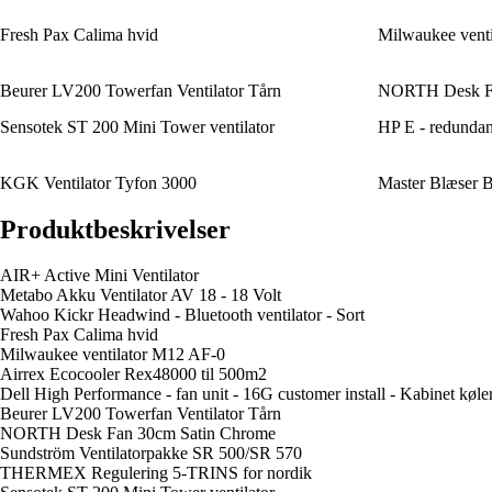
Fresh Pax Calima hvid
Milwaukee vent
Beurer LV200 Towerfan Ventilator Tårn
NORTH Desk Fa
Sensotek ST 200 Mini Tower ventilator
HP E - redundant
KGK Ventilator Tyfon 3000
Master Blæser 
Produktbeskrivelser
AIR+ Active Mini Ventilator
Metabo Akku Ventilator AV 18 - 18 Volt
Wahoo Kickr Headwind - Bluetooth ventilator - Sort
Fresh Pax Calima hvid
Milwaukee ventilator M12 AF-0
Airrex Ecocooler Rex48000 til 500m2
Dell High Performance - fan unit - 16G customer install - Kabinet køle
Beurer LV200 Towerfan Ventilator Tårn
NORTH Desk Fan 30cm Satin Chrome
Sundström Ventilatorpakke SR 500/SR 570
THERMEX Regulering 5-TRINS for nordik