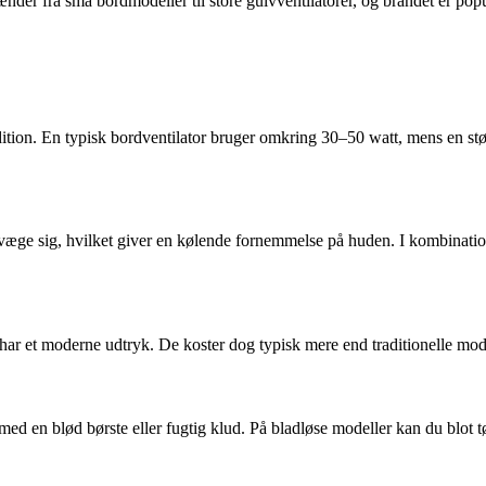
pænder fra små bordmodeller til store gulvventilatorer, og brandet er pop
dition. En typisk bordventilator bruger omkring 30–50 watt, mens en st
evæge sig, hvilket giver en kølende fornemmelse på huden. I kombinatio
de har et moderne udtryk. De koster dog typisk mere end traditionelle mo
 med en blød børste eller fugtig klud. På bladløse modeller kan du blot