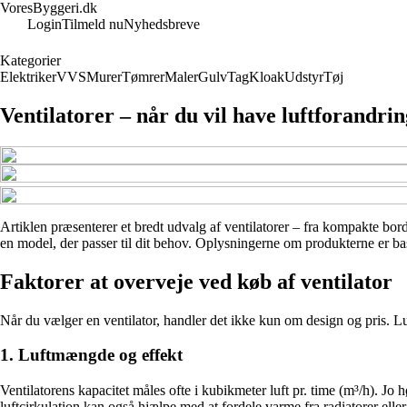
VoresByggeri.dk
Login
Tilmeld nu
Nyhedsbreve
Kategorier
Elektriker
VVS
Murer
Tømrer
Maler
Gulv
Tag
Kloak
Udstyr
Tøj
Ventilatorer – når du vil have luftforandrin
Artiklen præsenterer et bredt udvalg af ventilatorer – fra kompakte bordm
en model, der passer til dit behov. Oplysningerne om produkterne er base
Faktorer at overveje ved køb af ventilator
Når du vælger en ventilator, handler det ikke kun om design og pris. Luft
1. Luftmængde og effekt
Ventilatorens kapacitet måles ofte i kubikmeter luft pr. time (m³/h). Jo h
luftcirkulation kan også hjælpe med at fordele varme fra radiatorer ell