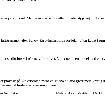
et eller på kontoret. Mange moderne modeller tilbyder støjsvag drift elle
asse luftstrømmen efter behov. En svingfunktion fordeler luften jævnt i r
der er stadig forskel på energiforbruget. Vælg gerne en model med ener
r praktisk på skrivebordet, mens en gulvventilator giver mere kraftig lu
ælper med at fordele varmen om vinteren.
i Ventilator
Metabo Akku Ventilator AV 18 - 