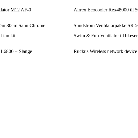
ilator M12 AF-0
Airrex Ecocooler Rex48000 til 
n 30cm Satin Chrome
Sundström Ventilatorpakke SR 
 fan kit
Swim & Fun Ventilator til blæser
BL6800 + Slange
Ruckus Wireless network device 
r