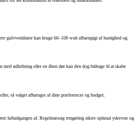
ulært for sin kombination af enkelhed og funktionalitet.
ørre gulvventilator kan bruge 60–100 watt afhængigt af hastighed og
n med udluftning eller en åben dør kan den dog bidrage til at skabe
deller, så valget afhænger af dine præferencer og budget.
 tørre luftudgangen af. Regelmæssig rengøring sikrer optimal ydeevne og